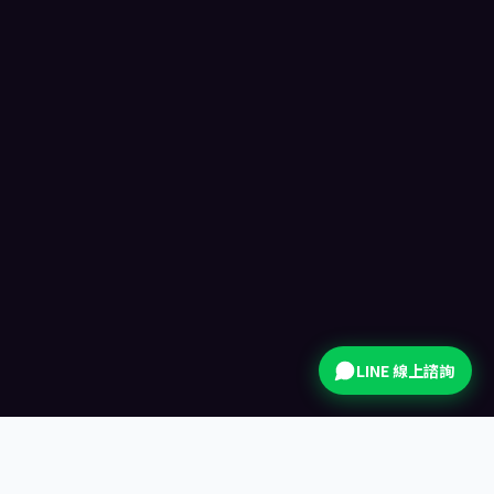
本月最熱
手機拍貼機
免下載 App,掃 LINE 就能玩。賓客的手機就是拍貼機
—— 即拍、即套框、即分享。
LINE 線上諮詢
≈10s
0
LINE
即拍即分享
App 安裝
官方帳號集客
專案報價
·
實際報價依活動需求調整