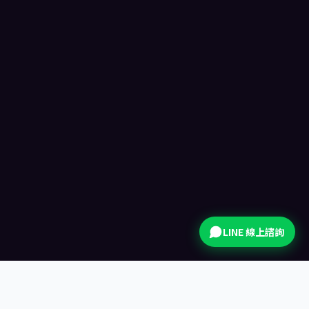
本月最熱
手機拍貼機
免下載 App,掃 LINE 就能玩。賓客的手機就是拍貼機
—— 即拍、即套框、即分享。
LINE 線上諮詢
≈10s
0
LINE
即拍即分享
App 安裝
官方帳號集客
專案報價
·
實際報價依活動需求調整